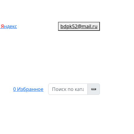
ы
Я
ндекс
bdpk52@mail.ru
0
Избранное