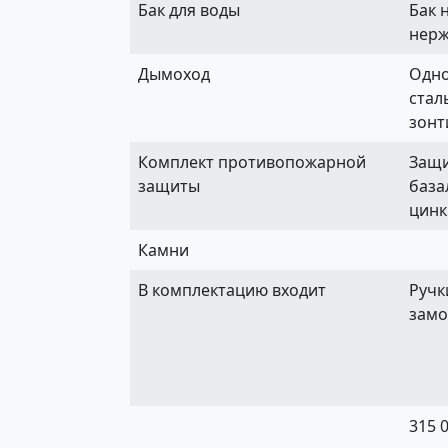
Бак для воды
Бак н
нерж
Дымоход
Одно
стал
зонт
Комплект противопожарной
Защи
защиты
база
цинк
Камни
В комплектацию входит
Ручк
замо
315 