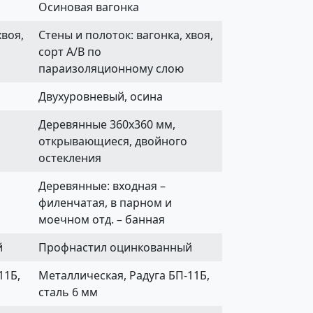
Осиновая вагонка
хвоя,
Стены и полоток: вагонка, хвоя,
сорт А/В по
параизоляционному слою
Двухуровневый, осина
Деревянные 360х360 мм,
открывающиеся, двойного
остекления
Деревянные: входная –
филенчатая, в парном и
моечном отд. – банная
й
Профнастил оцинкованный
11Б,
Металлическая, Радуга БП-11Б,
сталь 6 мм