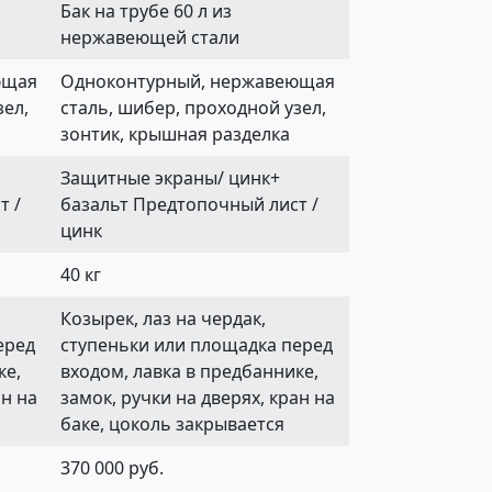
Бак на трубе 60 л из
нержавеющей стали
ющая
Одноконтурный, нержавеющая
зел,
сталь, шибер, проходной узел,
зонтик, крышная разделка
Защитные экраны/ цинк+
т /
базальт Предтопочный лист /
цинк
40 кг
Козырек, лаз на чердак,
еред
ступеньки или площадка перед
ке,
входом, лавка в предбаннике,
ан на
замок, ручки на дверях, кран на
баке, цоколь закрывается
370 000 руб.