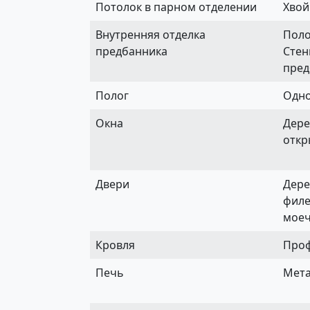
Потолок в парном отделении
Хвой
Внутренняя отделка
Поло
предбанника
Стен
пред
Полог
Одно
Окна
Дере
отк
Двери
Дере
филе
моеч
Кровля
Проф
Печь
Мета