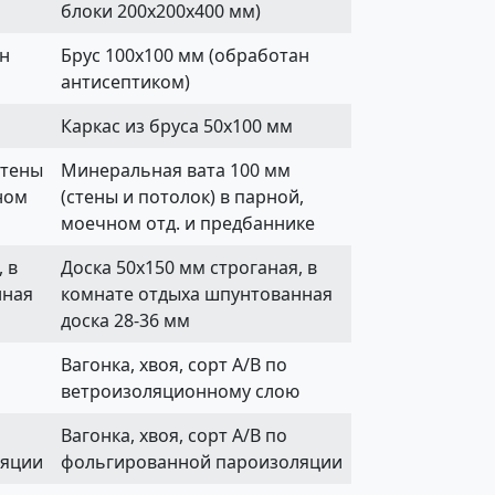
блоки 200х200х400 мм)
ан
Брус 100х100 мм (обработан
антисептиком)
Каркас из бруса 50х100 мм
стены
Минеральная вата 100 мм
ном
(стены и потолок) в парной,
моечном отд. и предбаннике
 в
Доска 50х150 мм строганая, в
нная
комнате отдыха шпунтованная
доска 28-36 мм
Вагонка, хвоя, сорт А/В по
ветроизоляционному слою
Вагонка, хвоя, сорт А/В по
ляции
фольгированной пароизоляции