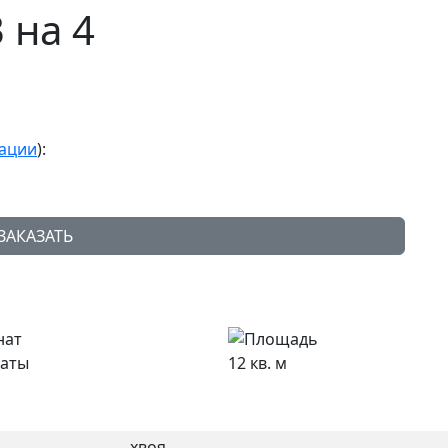
 на 4
тации
):
ЗАКАЗАТЬ
наты
12 кв. м
хвоя