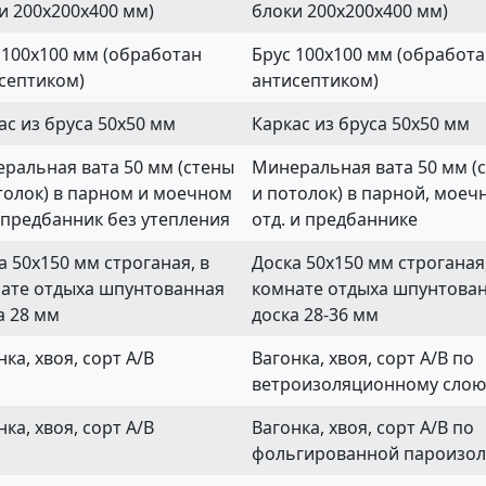
и 200х200х400 мм)
блоки 200х200х400 мм)
 100х100 мм (обработан
Брус 100х100 мм (обработ
септиком)
антисептиком)
ас из бруса 50х50 мм
Каркас из бруса 50х50 мм
ральная вата 50 мм (стены
Минеральная вата 50 мм (
толок) в парном и моечном
и потолок) в парной, моеч
, предбанник без утепления
отд. и предбаннике
а 50х150 мм строганая, в
Доска 50х150 мм строганая,
ате отдыха шпунтованная
комнате отдыха шпунтова
а 28 мм
доска 28-36 мм
нка, хвоя, сорт А/В
Вагонка, хвоя, сорт А/В по
ветроизоляционному слою
нка, хвоя, сорт А/В
Вагонка, хвоя, сорт А/В по
фольгированной пароизо