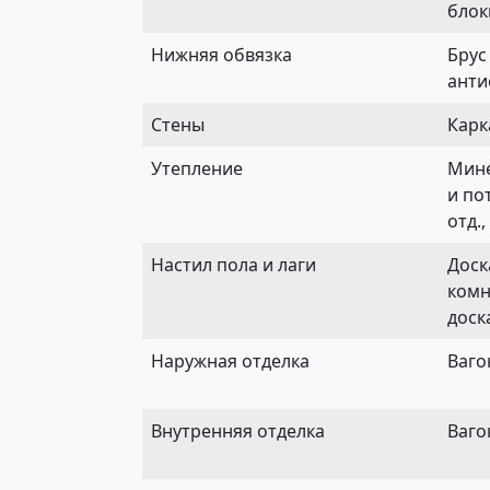
блок
Нижняя обвязка
Брус
анти
Стены
Карк
Утепление
Мине
и по
отд.
Настил пола и лаги
Доск
комн
доск
Наружная отделка
Ваго
Внутренняя отделка
Ваго