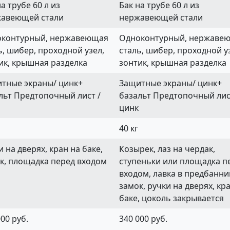
а трубе 60 л из
Бак на трубе 60 л из
авеющей стали
нержавеющей стали
контурный, нержавеющая
Одноконтурный, нержаве
ь, шибер, проходной узел,
сталь, шибер, проходной у
ик, крышная разделка
зонтик, крышная разделка
тные экраны/ цинк+
Защитные экраны/ цинк+
льт Предтопочный лист /
базальт Предтопочный лис
цинк
40 кг
и на дверях, кран на баке,
Козырек, лаз на чердак,
к, площадка перед входом
ступеньки или площадка п
входом, лавка в предбанни
замок, ручки на дверях, кр
баке, цоколь закрывается
000 руб.
340 000 руб.