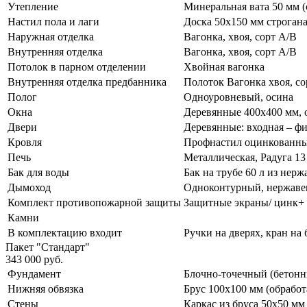
Утепление
Минеральная вата 50 мм (
Настил пола и лаги
Доска 50х150 мм строгана
Наружная отделка
Вагонка, хвоя, сорт А/В
Внутренняя отделка
Вагонка, хвоя, сорт А/В
Потолок в парном отделении
Хвойная вагонка
Внутренняя отделка предбанника
Полоток Вагонка хвоя, со
Полог
Одноуровневый, осина
Окна
Деревянные 400х400 мм,
Двери
Деревянные: входная – фи
Кровля
Профнастил оцинкованн
Печь
Металлическая, Радуга 13
Бак для воды
Бак на трубе 60 л из нер
Дымоход
Одноконтурный, нержавею
Комплект противопожарной защиты
Защитные экраны/ цинк+ 
Камни
В комплектацию входит
Ручки на дверях, кран на 
Пакет "Стандарт"
343 000 руб.
Фундамент
Блочно-точечный (бетонн
Нижняя обвязка
Брус 100х100 мм (обработ
Стены
Каркас из бруса 50х50 мм