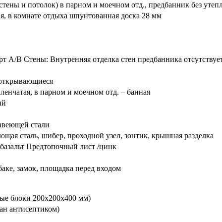
стены и потолок) в парном и моечном отд., предбанник без утеп
я, в комнате отдыха шпунтованная доска 28 мм
рт А/В Стены: Внутренняя отделка стен предбанника отсутствуе
 открывающиеся
ленчатая, в парном и моечном отд. – банная
ый
жавеющей стали
щая сталь, шибер, проходной узел, зонтик, крышная разделка
базальт Предтопочный лист /цинк
баке, замок, площадка перед входом
ые блоки 200х200х400 мм)
ан антисептиком)