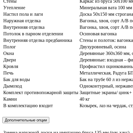
Стены
Каркас из бруса 50х100 м
Утепление
Минеральная вата 100 мм 
Настил пола и лаги
Доска 50х150 мм строгана
Наружная отделка
Вагонка, хвоя, сорт А/В 
Внутренняя отделка
Вагонка, хвоя, сорт А/В
Потолок в парном отделении
Осиновая вагонка
Внутренняя отделка предбанника
Стены и полоток: вагонка
Полог
Двухуровневый, осина
Окна
Деревянные 360х360 мм, 
Двери
Деревянные: входная – фи
Кровля
Профнастил оцинкованн
Печь
Металлическая, Радуга БП
Бак для воды
Бак на трубе 60 л из нер
Дымоход
Одноконтурный, нержавею
Комплект противопожарной защиты
Защитные экраны/ цинк+ 
Камни
40 кг
В комплектацию входит
Козырек, лаз на чердак, с
Дополнительные опции
Замена наружной доски на имитацию бруса 135 мм (рау-хаус)