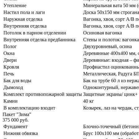
Утепление
Минеральная вата 50 мм (
Настил пола и лаги
Доска 50х150 мм строгана
Наружная отделка
Вагонка, хвоя, сорт А/В 
Внутренняя отделка
Вагонка, хвоя, сорт А/В
Потолок в парном отделении
Осиновая вагонка
Внутренняя отделка предбанника
Стены и полоток: вагонка
Полог
Двухуровневый, осина
Окна
Деревянные 400х400 мм,
Двери
Деревянные: входная – фи
Кровля
Профнастил оцинкованн
Печь
Металлическая, Радуга БП
Бак для воды
Бак на трубе 60 л из нер
Дымоход
Одноконтурный, нержавею
Комплект противопожарной защиты
Защитные экраны/ цинк+ 
Камни
40 кг
В комплектацию входит
Козырек, лаз на чердак, с
Пакет "Зима"
375 000 руб.
Фундамент
Блочно-точечный (бетонн
Нижняя обвязка
Брус 100х100 мм (обработ