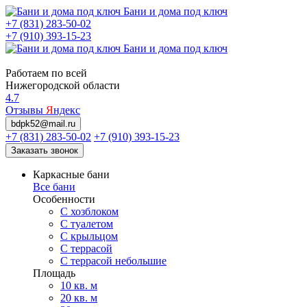
Бани и дома под ключ
+7 (831) 283-50-02
+7 (910) 393-15-23
Бани и дома под ключ
Работаем по всей
Нижегородской области
4.7
Отзывы
Я
ндекс
bdpk52@mail.ru
+7 (831) 283-50-02
+7 (910) 393-15-23
Заказать звонок
Каркасные бани
Все бани
Особенности
С хозблоком
С туалетом
С крыльцом
С террасой
С террасой небольшие
Площадь
10 кв. м
20 кв. м