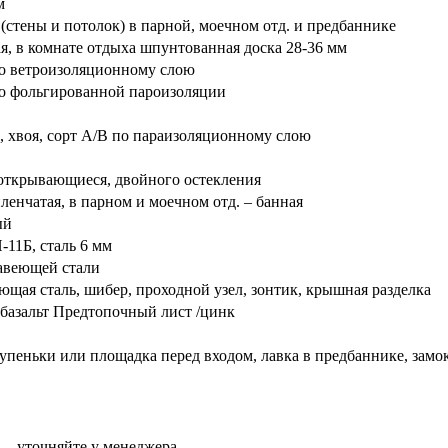
м
(стены и потолок) в парной, моечном отд. и предбаннике
я, в комнате отдыха шпунтованная доска 28-36 мм
по ветроизоляционному слою
 по фольгированной пароизоляции
, хвоя, сорт А/В по параизоляционному слою
открывающиеся, двойного остекления
ленчатая, в парном и моечном отд. – банная
ый
-11Б, сталь 6 мм
жавеющей стали
щая сталь, шибер, проходной узел, зонтик, крышная разделка
базальт Предтопочный лист /цинк
тупеньки или площадка перед входом, лавка в предбаннике, замок
уточняйте у менеджера