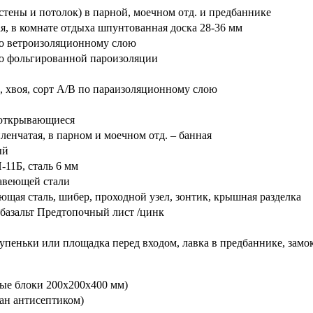
стены и потолок) в парной, моечном отд. и предбаннике
я, в комнате отдыха шпунтованная доска 28-36 мм
по ветроизоляционному слою
 по фольгированной пароизоляции
, хвоя, сорт А/В по параизоляционному слою
 открывающиеся
ленчатая, в парном и моечном отд. – банная
ый
-11Б, сталь 6 мм
жавеющей стали
щая сталь, шибер, проходной узел, зонтик, крышная разделка
базальт Предтопочный лист /цинк
тупеньки или площадка перед входом, лавка в предбаннике, замок
ые блоки 200х200х400 мм)
ан антисептиком)