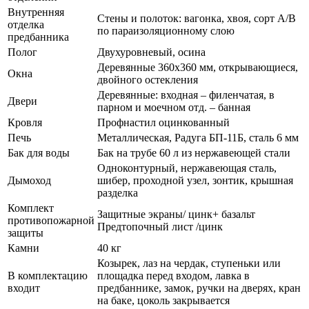
Внутренняя
Стены и полоток: вагонка, хвоя, сорт А/В
отделка
по параизоляционному слою
предбанника
Полог
Двухуровневый, осина
Деревянные 360х360 мм, открывающиеся,
Окна
двойного остекления
Деревянные: входная – филенчатая, в
Двери
парном и моечном отд. – банная
Кровля
Профнастил оцинкованный
Печь
Металлическая, Радуга БП-11Б, сталь 6 мм
Бак для воды
Бак на трубе 60 л из нержавеющей стали
Одноконтурный, нержавеющая сталь,
Дымоход
шибер, проходной узел, зонтик, крышная
разделка
Комплект
Защитные экраны/ цинк+ базальт
противопожарной
Предтопочный лист /цинк
защиты
Камни
40 кг
Козырек, лаз на чердак, ступеньки или
В комплектацию
площадка перед входом, лавка в
входит
предбаннике, замок, ручки на дверях, кран
на баке, цоколь закрывается