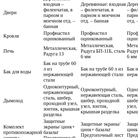
входная –
Деревянные: входная
Дере
филенчатая, в
– филенчатая, в
– фил
Двери
парном и
парном и моечном
парн
моечном отд. –
отд. – банная
отд. 
банная
Профнастил
Профнастил
Проф
Кровля
оцинкованный
оцинкованный
оцин
Металлическая,
Мета
Металлическая,
Печь
Радуга БП-11Б, сталь
Радуг
Радуга 13
6 мм
6 мм
Бак на трубе 60
л из
Бак на трубе 60 л из
Бак н
Бак для воды
нержавеющей
нержавеющей стали
нерж
стали
Одноконтурный,
Одноконтурный,
Одно
нержавеющая
нержавеющая сталь,
нерж
сталь, шибер,
Дымоход
шибер, проходной
шибе
проходной узел,
узел, зонтик,
узел,
зонтик, крышная
крышная разделка
крыш
разделка
Защитные
Защитные экраны/
Защи
Комплект
экраны/ цинк+
цинк+ базальт
цинк
противопожарной
базальт
Предтопочный лист
Пред
защиты
Предтопочный