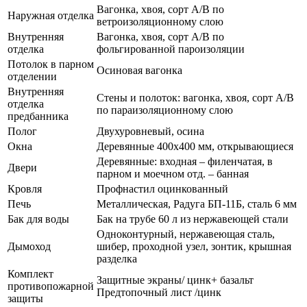
Вагонка, хвоя, сорт А/В по
Наружная отделка
ветроизоляционному слою
Внутренняя
Вагонка, хвоя, сорт А/В по
отделка
фольгированной пароизоляции
Потолок в парном
Осиновая вагонка
отделении
Внутренняя
Стены и полоток: вагонка, хвоя, сорт А/В
отделка
по параизоляционному слою
предбанника
Полог
Двухуровневый, осина
Окна
Деревянные 400х400 мм, открывающиеся
Деревянные: входная – филенчатая, в
Двери
парном и моечном отд. – банная
Кровля
Профнастил оцинкованный
Печь
Металлическая, Радуга БП-11Б, сталь 6 мм
Бак для воды
Бак на трубе 60 л из нержавеющей стали
Одноконтурный, нержавеющая сталь,
Дымоход
шибер, проходной узел, зонтик, крышная
разделка
Комплект
Защитные экраны/ цинк+ базальт
противопожарной
Предтопочный лист /цинк
защиты