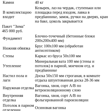
Камни
40 кг
Козырек, лаз на чердак, ступеньки или
В комплектацию
площадка перед входом, лавка в
входит
предбаннике, замок, ручки на дверях, кран
на баке, цоколь закрывается
Пакет "Зима"
465 000 руб.
Блочно-точечный (бетонные блоки
Фундамент
200х200х400 мм)
Брус 100х100 мм (обработан
Нижняя обвязка
антисептиком)
Стены
Каркас из бруса 50х100 мм
Минеральная вата 100 мм (стены и
Утепление
потолок) в парной, моечном отд. и
предбаннике
Настил пола и
Доска 50х150 мм строганая, в комнате
лаги
отдыха шпунтованная доска 28-36 мм
Вагонка, хвоя, сорт А/В по
Наружная отделка
ветроизоляционному слою
Внутренняя
Вагонка, хвоя, сорт А/В по
отделка
фольгированной пароизоляции
Потолок в парном
Осиновая вагонка
отделении