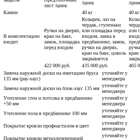
/цинк
/цин
лист /цинк
Камни
40 кг
40 кг
Козырек, лаз на
Козыр
чердак, ступеньки
черд
Ручки на дверях,
или площадка перед
или 
В комплектацию
кран на баке,
входом, лавка в
входо
входит
замок, площадка
предбаннике, замок,
пред
перед входом
ручки на дверях,
ручки
кран на баке, цоколь
кран 
закрывается
закр
422 000 руб.
435 000 руб.
465 0
Замена наружной доски на имитацию бруса
уточняйте у
135 мм (рау-хаус)
менеджера
уточняйте у
Замена наружной доски на блок-хаус 135 мм
менеджера
Утепление стен и потолка в предбаннике
уточняйте у
+50 мм
менеджера
уточняйте у
Утепление пола в предбаннике 100 мм
менеджера
уточняйте у
Покрытие кровли профнастилом в цвет
менеджера
уточняйте у
Покрытие кровли металлочерепицей