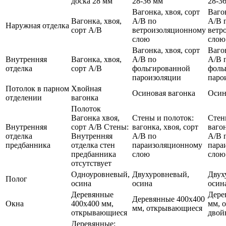
доска 28 мм
28-36 мм
28-3
Вагонка, хвоя, сорт
Вагон
Вагонка, хвоя,
А/В по
А/В 
Наружная отделка
сорт А/В
ветроизоляционному
ветр
слою
слою
Вагонка, хвоя, сорт
Вагон
Внутренняя
Вагонка, хвоя,
А/В по
А/В 
отделка
сорт А/В
фольгированной
фоль
пароизоляции
паро
Потолок в парном
Хвойная
Осиновая вагонка
Осин
отделении
вагонка
Полоток
Вагонка хвоя,
Стены и полоток:
Стен
Внутренняя
сорт А/В Стены:
вагонка, хвоя, сорт
вагон
отделка
Внутренняя
А/В по
А/В 
предбанника
отделка стен
параизоляционному
пара
предбанника
слою
слою
отсутствует
Одноуровневый,
Двухуровневый,
Двух
Полог
осина
осина
осин
Деревянные
Дере
Деревянные 400х400
Окна
400х400 мм,
мм, 
мм, открывающиеся
открывающиеся
двой
Деревянные: