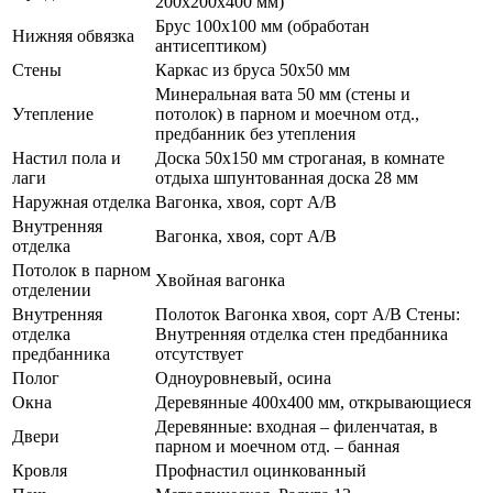
200х200х400 мм)
Брус 100х100 мм (обработан
Нижняя обвязка
антисептиком)
Стены
Каркас из бруса 50х50 мм
Минеральная вата 50 мм (стены и
Утепление
потолок) в парном и моечном отд.,
предбанник без утепления
Настил пола и
Доска 50х150 мм строганая, в комнате
лаги
отдыха шпунтованная доска 28 мм
Наружная отделка
Вагонка, хвоя, сорт А/В
Внутренняя
Вагонка, хвоя, сорт А/В
отделка
Потолок в парном
Хвойная вагонка
отделении
Внутренняя
Полоток Вагонка хвоя, сорт А/В Стены:
отделка
Внутренняя отделка стен предбанника
предбанника
отсутствует
Полог
Одноуровневый, осина
Окна
Деревянные 400х400 мм, открывающиеся
Деревянные: входная – филенчатая, в
Двери
парном и моечном отд. – банная
Кровля
Профнастил оцинкованный