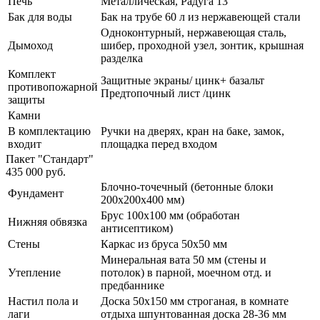
Печь
Металлическая, Радуга 13
Бак для воды
Бак на трубе 60 л из нержавеющей стали
Одноконтурный, нержавеющая сталь,
Дымоход
шибер, проходной узел, зонтик, крышная
разделка
Комплект
Защитные экраны/ цинк+ базальт
противопожарной
Предтопочный лист /цинк
защиты
Камни
В комплектацию
Ручки на дверях, кран на баке, замок,
входит
площадка перед входом
Пакет "Стандарт"
435 000 руб.
Блочно-точечный (бетонные блоки
Фундамент
200х200х400 мм)
Брус 100х100 мм (обработан
Нижняя обвязка
антисептиком)
Стены
Каркас из бруса 50х50 мм
Минеральная вата 50 мм (стены и
Утепление
потолок) в парной, моечном отд. и
предбаннике
Настил пола и
Доска 50х150 мм строганая, в комнате
лаги
отдыха шпунтованная доска 28-36 мм