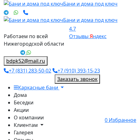
Бани и дома под ключ
Бани и дома под ключ
4.7
Работаем по всей
Отзывы
Я
ндекс
Нижегородской области
bdpk52@mail.ru
+7 (831) 283-50-02
+7 (910) 393-15-23
Заказать звонок
Каркасные бани
Дома
Беседки
Акции
О компании
0
Избранное
Клиентам
Галерея